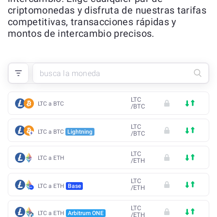
criptomonedas y disfruta de nuestras tarifas
competitivas, transacciones rápidas y
montos de intercambio precisos.
LTC
LTC a BTC
/
BTC
LTC
LTC a BTC
Lightning
/
BTC
LTC
LTC a ETH
/
ETH
LTC
LTC a ETH
Base
/
ETH
LTC
LTC a ETH
Arbitrum ONE
/
ETH