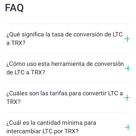
FAQ
¿Qué significa la tasa de conversión de LTC
a TRX?
La tasa de conversión muestra cuántos TRX recibirás
a cambio de LTC. Esta tasa fluctúa según las
¿Cómo uso esta herramienta de conversión
condiciones del mercado, la oferta y la demanda, y la
de LTC a TRX?
liquidez.
Simplemente ingresa la cantidad de LTC que quieres
intercambiar, y la herramienta calculará la cantidad
¿Cuáles son las tarifas para convertir LTC a
estimada de TRX que recibirás. Luego, sigue los pasos
TRX?
para completar la transacción.
Las tarifas de intercambio varían según la red, la
liquidez y las condiciones del mercado. ChangeNOW
¿Cuál es la cantidad mínima para
ofrece tarifas competitivas sin cargos ocultos, y el
intercambiar LTC por TRX?
monto final se muestra antes de confirmar la