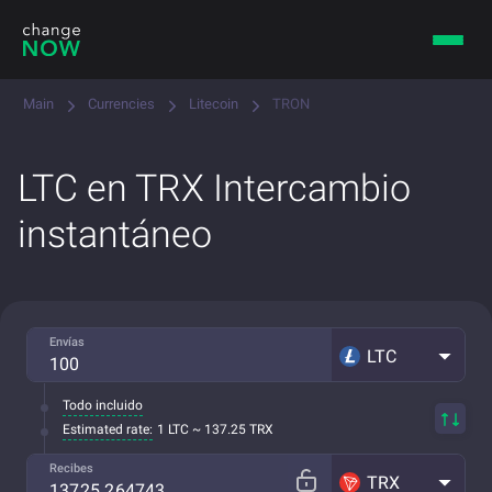
Main
Currencies
Litecoin
TRON
LTC en TRX Intercambio
instantáneo
Envías
LTC
Todo incluido
Estimated rate:
1 LTC ~ 137.25 TRX
Recibes
TRX