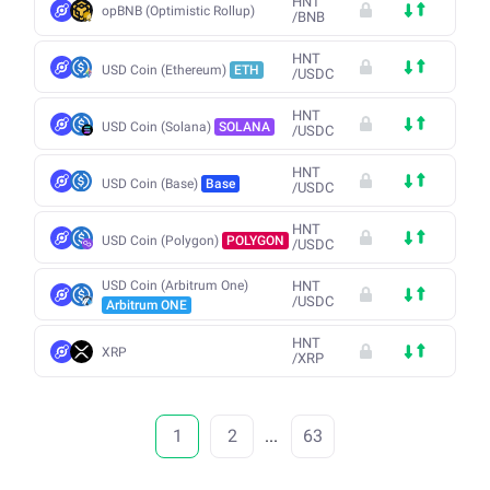
HNT
opBNB (Optimistic Rollup)
/
BNB
HNT
USD Coin (Ethereum)
ETH
/
USDC
HNT
USD Coin (Solana)
SOLANA
/
USDC
HNT
USD Coin (Base)
Base
/
USDC
HNT
USD Coin (Polygon)
POLYGON
/
USDC
USD Coin (Arbitrum One)
HNT
/
USDC
Arbitrum ONE
HNT
XRP
/
XRP
1
2
...
63