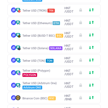
HNT
Tether USD (TRON)
TRX
/
USDT
HNT
Tether USD (Ethereum)
ETH
/
USDT
HNT
Tether USD (BUSD-T BSC)
BSC
/
USDT
HNT
Tether USD (Solana)
SOLANA
/
USDT
HNT
Tether USD (TON)
TON
/
USDT
Tether USD (Polygon)
HNT
/
USDT
POLYGON
Tether USD (Arbitrum One)
HNT
/
USDT
Arbitrum ONE
HNT
Binance Coin (BSC)
BSC
/
BNB