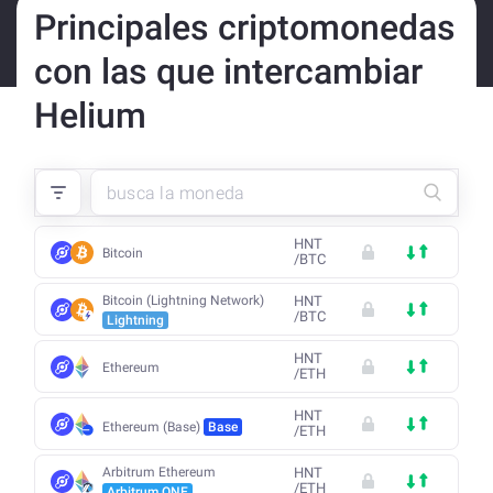
Principales criptomonedas
con las que intercambiar
Helium
HNT
Bitcoin
/
BTC
Bitcoin (Lightning Network)
HNT
/
BTC
Lightning
HNT
Ethereum
/
ETH
HNT
Ethereum (Base)
Base
/
ETH
Arbitrum Ethereum
HNT
/
ETH
Arbitrum ONE