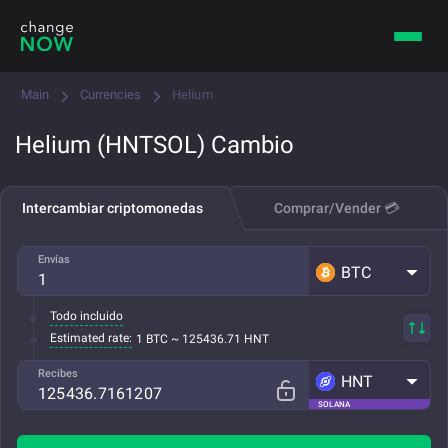
Main
Currencies
Helium
Helium (HNTSOL) Cambio
Intercambiar criptomonedas
Comprar/Vender 💳
Envías
BTC
Todo incluido
Estimated rate:
1 BTC ~ 125436.71 HNT
Recibes
HNT
SOLANA