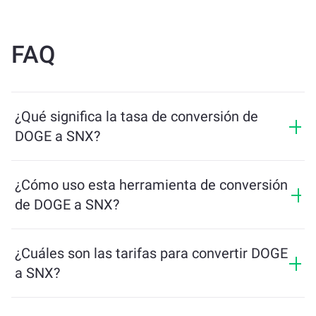
FAQ
¿Qué significa la tasa de conversión de
DOGE a SNX?
La tasa de conversión muestra cuántos SNX recibirás
a cambio de DOGE. Esta tasa fluctúa según las
¿Cómo uso esta herramienta de conversión
condiciones del mercado, la oferta y la demanda, y la
de DOGE a SNX?
liquidez.
Simplemente ingresa la cantidad de DOGE que quieres
intercambiar, y la herramienta calculará la cantidad
¿Cuáles son las tarifas para convertir DOGE
estimada de SNX que recibirás. Luego, sigue los pasos
a SNX?
para completar la transacción.
Las tarifas de intercambio varían según la red, la