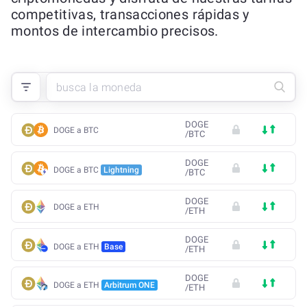
competitivas, transacciones rápidas y
montos de intercambio precisos.
DOGE
DOGE a BTC
/
BTC
DOGE
DOGE a BTC
Lightning
/
BTC
DOGE
DOGE a ETH
/
ETH
DOGE
DOGE a ETH
Base
/
ETH
DOGE
DOGE a ETH
Arbitrum ONE
/
ETH