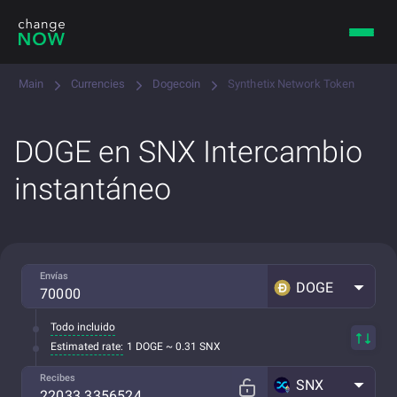
Main
Currencies
Dogecoin
Synthetix Network Token
DOGE en SNX Intercambio
instantáneo
Envías
DOGE
Todo incluido
Estimated rate:
1 DOGE ~ 0.31 SNX
Recibes
SNX