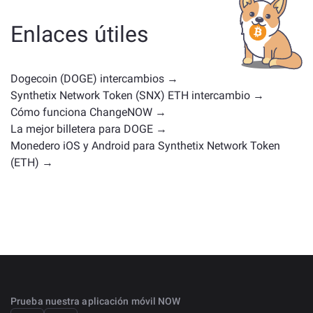
una moneda de gobernanza u otro tipo. Las
alternativas comunes incluyen otras criptomonedas
Enlaces útiles
con casos de uso o posiciones en el mercado
similares. Consulta todos los activos disponibles para
intercambiar en la
página principal de intercambio
.
Dogecoin (DOGE) intercambios →
Synthetix Network Token (SNX) ETH intercambio →
Cómo funciona ChangeNOW →
La mejor billetera para DOGE →
Monedero iOS y Android para Synthetix Network Token
(ETH) →
Prueba nuestra aplicación móvil NOW