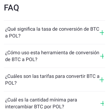
FAQ
¿Qué significa la tasa de conversión de BTC
a POL?
La tasa de conversión muestra cuántos POL recibirás a
cambio de BTC. Esta tasa fluctúa según las
¿Cómo uso esta herramienta de conversión
condiciones del mercado, la oferta y la demanda, y la
de BTC a POL?
liquidez.
Simplemente ingresa la cantidad de BTC que quieres
intercambiar, y la herramienta calculará la cantidad
¿Cuáles son las tarifas para convertir BTC a
estimada de POL que recibirás. Luego, sigue los pasos
POL?
para completar la transacción.
Las tarifas de intercambio varían según la red, la
liquidez y las condiciones del mercado. ChangeNOW
¿Cuál es la cantidad mínima para
ofrece tarifas competitivas sin cargos ocultos, y el
intercambiar BTC por POL?