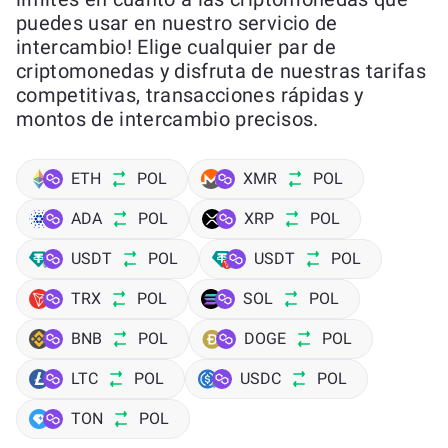
puedes usar en nuestro servicio de
intercambio! Elige cualquier par de
criptomonedas y disfruta de nuestras tarifas
competitivas, transacciones rápidas y
montos de intercambio precisos.
ETH
POL
XMR
POL
ADA
POL
XRP
POL
USDT
POL
USDT
POL
TRX
POL
SOL
POL
BNB
POL
DOGE
POL
LTC
POL
USDC
POL
TON
POL