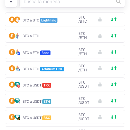
BTC
BTC a BTC
Lightning
/
BTC
BTC
BTC a ETH
/
ETH
BTC
BTC a ETH
Base
/
ETH
BTC
BTC a ETH
Arbitrum ONE
/
ETH
BTC
BTC a USDT
TRX
/
USDT
BTC
BTC a USDT
ETH
/
USDT
BTC
BTC a USDT
BSC
/
USDT