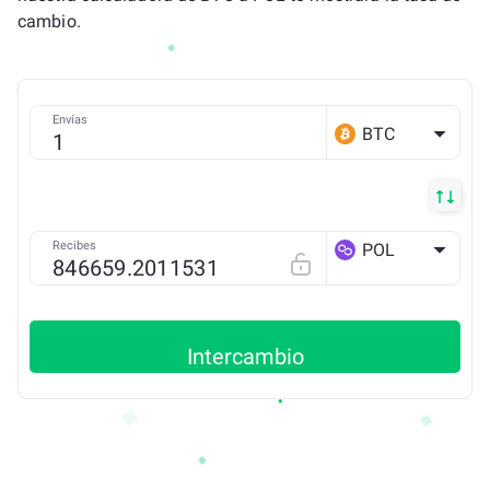
cambio.
Envías
BTC
Recibes
POL
POLYGON
Intercambio