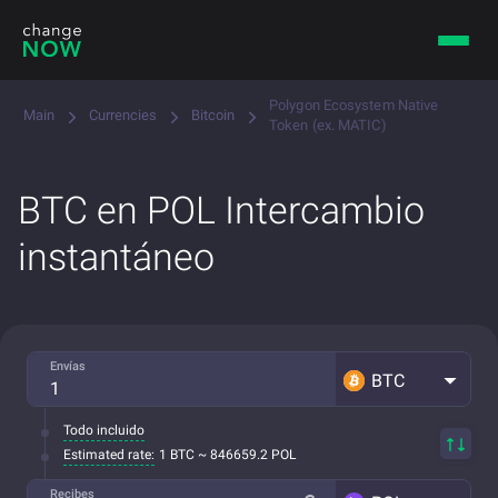
Polygon Ecosystem Native
Main
Currencies
Bitcoin
Token (ex. MATIC)
BTC en POL Intercambio
instantáneo
Envías
BTC
Todo incluido
Estimated rate:
1 BTC ~ 846659.2 POL
Recibes