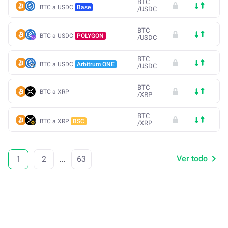
BTC
BTC a USDC
Base
/
USDC
BTC
BTC a USDC
POLYGON
/
USDC
BTC
BTC a USDC
Arbitrum ONE
/
USDC
BTC
BTC a XRP
/
XRP
BTC
BTC a XRP
BSC
/
XRP
Ver todo
1
2
...
63