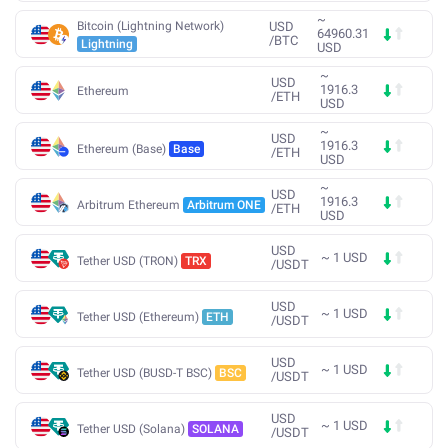
~
Bitcoin (Lightning Network)
USD
64960.31
/
BTC
Lightning
USD
~
USD
1916.3
Ethereum
/
ETH
USD
~
USD
1916.3
Ethereum (Base)
Base
/
ETH
USD
~
USD
1916.3
Arbitrum Ethereum
Arbitrum ONE
/
ETH
USD
USD
~
1
USD
Tether USD (TRON)
TRX
/
USDT
USD
~
1
USD
Tether USD (Ethereum)
ETH
/
USDT
USD
~
1
USD
Tether USD (BUSD-T BSC)
BSC
/
USDT
USD
~
1
USD
Tether USD (Solana)
SOLANA
/
USDT