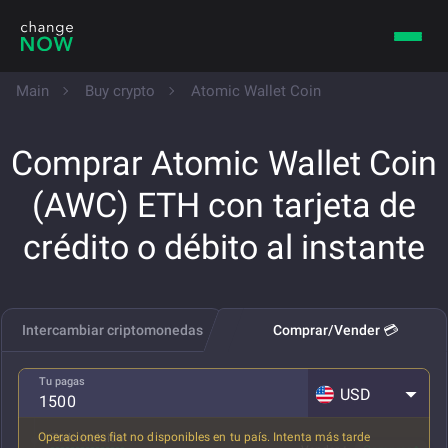
Main
Buy crypto
Atomic Wallet Coin
Comprar Atomic Wallet Coin
(AWC) ETH con tarjeta de
crédito o débito al instante
Intercambiar criptomonedas
Comprar/Vender 💳
Tu pagas
USD
Operaciones fiat no disponibles en tu país. Intenta más tarde
Todo incluido