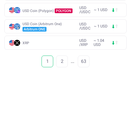
USD
~
1
USD
USD Coin (Polygon)
POLYGON
/
USDC
USD Coin (Arbitrum One)
USD
~
1
USD
/
USDC
Arbitrum ONE
USD
~
1.04
XRP
/
XRP
USD
1
2
...
63