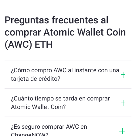
Preguntas frecuentes al
comprar Atomic Wallet Coin
(AWC) ETH
¿Cómo compro AWC al instante con una
tarjeta de crédito?
Dirígete a 
https://changenow.io
. Elija AWC 
¿Cuánto tiempo se tarda en comprar
como el token que desea comprar y 
Atomic Wallet Coin?
seleccione la moneda fiduciaria para pagarla.
La transacción promedio en ChangeNOW tarda 5 
minutos en establecerse. A lo sumo, espere recibir 
¿Es seguro comprar AWC en
Ingrese la dirección de la billetera donde 
los tokens en su billetera dentro de los 10 minutos 
recibirá su AWC.
ChangeNOW?