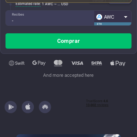
Vender
Comprar
Estimated rate:
1 AWC ~ ... USD
Recibes
AWC
ETH
Comprar
And more accepted here