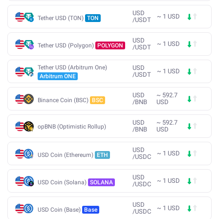
USD
~
1
USD
Tether USD (TON)
TON
/
USDT
USD
~
1
USD
Tether USD (Polygon)
POLYGON
/
USDT
Tether USD (Arbitrum One)
USD
~
1
USD
/
USDT
Arbitrum ONE
USD
~
592.7
Binance Coin (BSC)
BSC
/
BNB
USD
USD
~
592.7
opBNB (Optimistic Rollup)
/
BNB
USD
USD
~
1
USD
USD Coin (Ethereum)
ETH
/
USDC
USD
~
1
USD
USD Coin (Solana)
SOLANA
/
USDC
USD
~
1
USD
USD Coin (Base)
Base
/
USDC