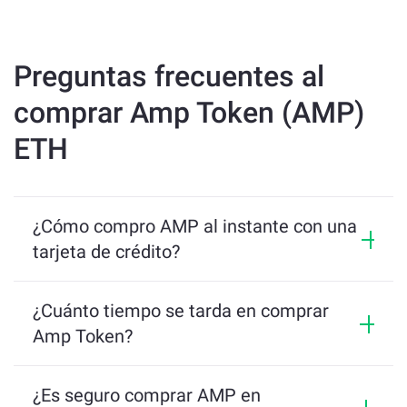
Preguntas frecuentes al
comprar Amp Token (AMP)
ETH
¿Cómo compro AMP al instante con una
tarjeta de crédito?
Dirígete a 
https://changenow.io
. Elija AMP 
¿Cuánto tiempo se tarda en comprar
como el token que desea comprar y 
Amp Token?
seleccione la moneda fiduciaria para pagarla.
La transacción promedio en ChangeNOW tarda 5 
minutos en establecerse. A lo sumo, espere recibir 
¿Es seguro comprar AMP en
Ingrese la dirección de la billetera donde 