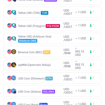
/
USDT
USD
~
1
USD
Tether USD (TON)
TON
/
USDT
USD
~
1
USD
Tether USD (Polygon)
POLYGON
/
USDT
Tether USD (Arbitrum One)
USD
~
1
USD
/
USDT
Arbitrum ONE
~
USD
593.15
Binance Coin (BSC)
BSC
/
BNB
USD
~
USD
593.15
opBNB (Optimistic Rollup)
/
BNB
USD
USD
~
1
USD
USD Coin (Ethereum)
ETH
/
USDC
USD
~
1
USD
USD Coin (Solana)
SOLANA
/
USDC
USD
~
1
USD
USD Coin (Base)
Base