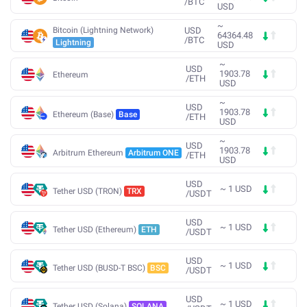
/
BTC
USD
~
Bitcoin (Lightning Network)
USD
64364.48
/
BTC
Lightning
USD
~
USD
1903.78
Ethereum
/
ETH
USD
~
USD
1903.78
Ethereum (Base)
Base
/
ETH
USD
~
USD
1903.78
Arbitrum Ethereum
Arbitrum ONE
/
ETH
USD
USD
~
1
USD
Tether USD (TRON)
TRX
/
USDT
USD
~
1
USD
Tether USD (Ethereum)
ETH
/
USDT
USD
~
1
USD
Tether USD (BUSD-T BSC)
BSC
/
USDT
USD
~
1
USD
Tether USD (Solana)
SOLANA