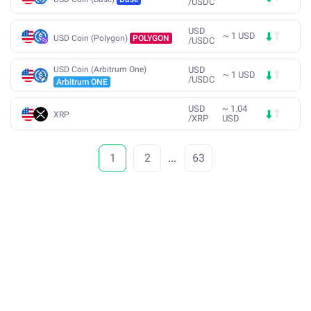
/
USDC
USD
~
1
USD
USD Coin (Polygon)
POLYGON
/
USDC
USD Coin (Arbitrum One)
USD
~
1
USD
/
USDC
Arbitrum ONE
USD
~
1.04
XRP
/
XRP
USD
1
2
...
63