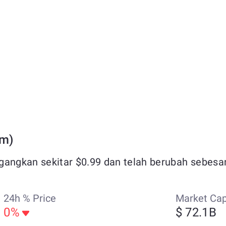
um)
gangkan sekitar $0.99 dan telah berubah sebesar 
24h % Price
Market Ca
0%
$ 72.1B