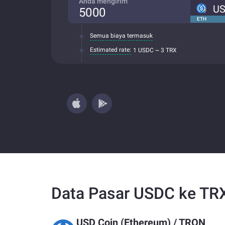
Anda mengirim
U
ETH
Semua biaya termasuk
Estimated rate:
1 USDC ~ 3 TRX
Data Pasar USDC ke TR
USD Coin (Ethereum)
/
TRON