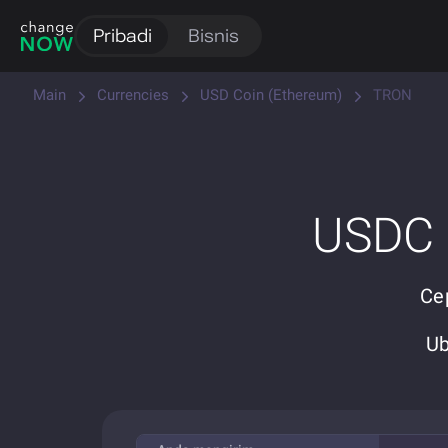
Pribadi
Bisnis
Main
Currencies
USD Coin (Ethereum)
TRON
USDC 
Ce
Ub