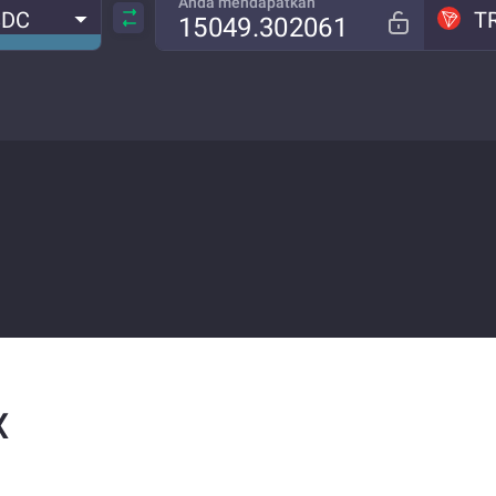
Anda mendapatkan
SDC
T
X