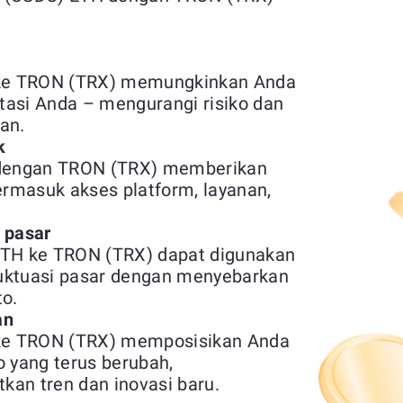
ke TRON (TRX) memungkinkan Anda
stasi Anda – mengurangi risiko dan
an.
k
dengan TRON (TRX) memberikan
 termasuk akses platform, layanan,
s pasar
ETH ke TRON (TRX) dapat digunakan
fluktuasi pasar dengan menyebarkan
to.
an
ke TRON (TRX) memposisikan Anda
o yang terus berubah,
n tren dan inovasi baru.