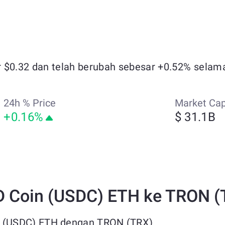
 $0.32 dan telah berubah sebesar +0.52% selama 
24h % Price
Market Ca
+0.16%
$ 31.1B
 Coin (USDC) ETH ke TRON (
 (USDC) ETH dengan TRON (TRX)