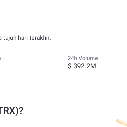
tujuh hari terakhir.
p
24h Volume
$ 392.2M
TRX)?