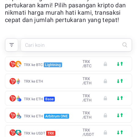
pertukaran kami! Pilih pasangan kripto dan
nikmati harga murah hati kami, transaksi
cepat dan jumlah pertukaran yang tepat!
TRX
TRX ke BTC
Lightning
/
BTC
TRX
TRX ke ETH
/
ETH
TRX
TRX ke ETH
Base
/
ETH
TRX
TRX ke ETH
Arbitrum ONE
/
ETH
TRX
TRX ke USDT
TRX
/
USDT