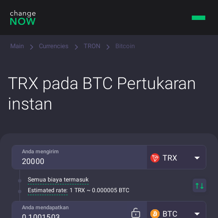
Main
Currencies
TRON
Bitcoin
TRX pada BTC Pertukaran
instan
Anda mengirim
TRX
Semua biaya termasuk
Estimated rate:
1 TRX ~ 0.000005 BTC
Anda mendapatkan
BTC