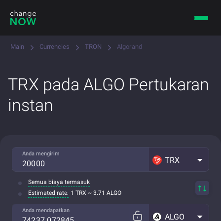
Main
Currencies
TRON
Algorand
TRX pada ALGO Pertukaran
instan
Anda mengirim
TRX
Semua biaya termasuk
Estimated rate:
1 TRX ~ 3.71 ALGO
Anda mendapatkan
ALGO