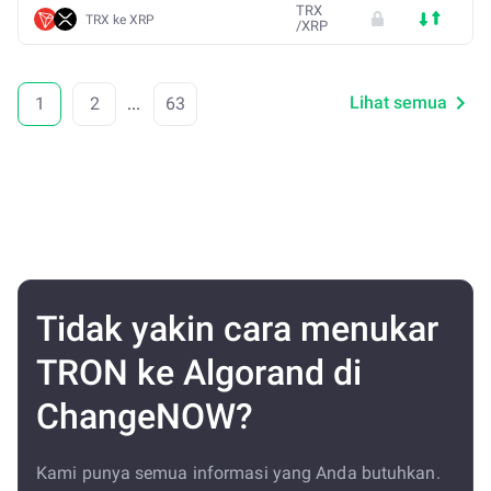
TRX
TRX ke XRP
/
XRP
Lihat semua
1
2
...
63
Tidak yakin cara menukar
TRON ke Algorand di
ChangeNOW?
Kami punya semua informasi yang Anda butuhkan.