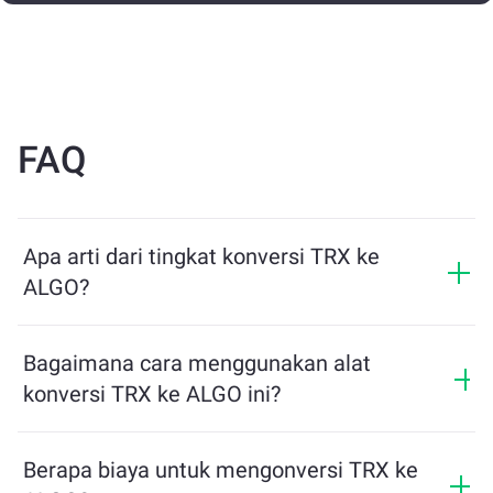
FAQ
Apa arti dari tingkat konversi TRX ke
ALGO?
Tingkat konversi menunjukkan berapa banyak ALGO
yang akan Anda terima sebagai pertukaran untuk TRX.
Bagaimana cara menggunakan alat
Tingkat ini berfluktuasi berdasarkan kondisi pasar,
konversi TRX ke ALGO ini?
penawaran dan permintaan, serta likuiditas.
Cukup masukkan jumlah TRX yang ingin Anda
tukarkan, dan alat ini akan menghitung jumlah
Berapa biaya untuk mengonversi TRX ke
estimasi ALGO yang akan Anda terima. Lalu, ikuti