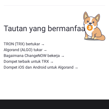
Aset yang mirip dengan TRX bergantung pada
kategorinya — apakah itu stablecoin, token utilitas,
koin pemerintahan, atau jenis lainnya. Alternatif umum
termasuk cryptocurrency lain dengan kasus
Tautan yang bermanfaat
penggunaan atau posisi pasar serupa. Periksa semua
aset yang tersedia untuk ditukar di
halaman
pertukaran utama
.
TRON (TRX) bertukar →
Algorand (ALGO) tukar →
Bagaimana ChangeNOW bekerja →
Dompet terbaik untuk TRX →
Dompet iOS dan Android untuk Algorand →