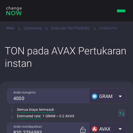
Main
Currencies
Gram (ex Ton/TonCoin)
Avalanche
TON pada AVAX Pertukaran
instan
Anda mengirim
GRAM
Semua biaya termasuk
Estimated rate:
1 GRAM ~ 0.2 AVAX
Anda mendapatkan
AVAX