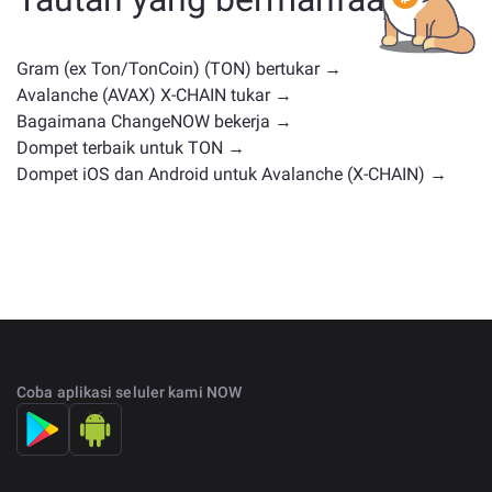
penggunaan atau posisi pasar serupa. Periksa semua
aset yang tersedia untuk ditukar di
halaman
pertukaran utama
.
Gram (ex Ton/TonCoin) (TON) bertukar →
Avalanche (AVAX) X-CHAIN tukar →
Bagaimana ChangeNOW bekerja →
Dompet terbaik untuk TON →
Dompet iOS dan Android untuk Avalanche (X-CHAIN) →
Coba aplikasi seluler kami NOW