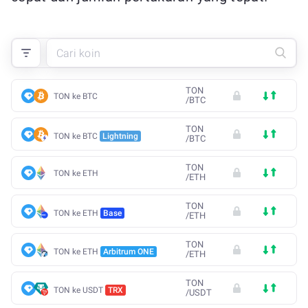
TON
TON ke BTC
/
BTC
TON
TON ke BTC
Lightning
/
BTC
TON
TON ke ETH
/
ETH
TON
TON ke ETH
Base
/
ETH
TON
TON ke ETH
Arbitrum ONE
/
ETH
TON
TON ke USDT
TRX
/
USDT