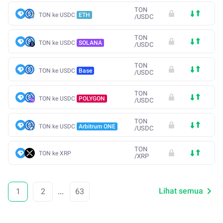
TON
TON ke USDC
ETH
/
USDC
TON
TON ke USDC
SOLANA
/
USDC
TON
TON ke USDC
Base
/
USDC
TON
TON ke USDC
POLYGON
/
USDC
TON
TON ke USDC
Arbitrum ONE
/
USDC
TON
TON ke XRP
/
XRP
Lihat semua
1
2
...
63