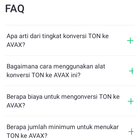
FAQ
Apa arti dari tingkat konversi TON ke
AVAX?
Tingkat konversi menunjukkan berapa banyak AVAX
yang akan Anda terima sebagai pertukaran untuk TON.
Bagaimana cara menggunakan alat
Tingkat ini berfluktuasi berdasarkan kondisi pasar,
konversi TON ke AVAX ini?
penawaran dan permintaan, serta likuiditas.
Cukup masukkan jumlah TON yang ingin Anda
tukarkan, dan alat ini akan menghitung jumlah
Berapa biaya untuk mengonversi TON ke
estimasi AVAX yang akan Anda terima. Lalu, ikuti
AVAX?
langkah-langkah untuk menyelesaikan transaksi.
Biaya pertukaran bervariasi tergantung pada jaringan,
likuiditas, dan kondisi pasar. ChangeNOW
Berapa jumlah minimum untuk menukar
menawarkan tarif kompetitif tanpa biaya tersembunyi,
TON ke AVAX?