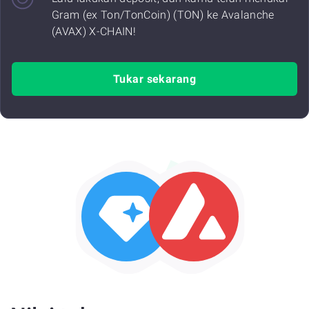
Gram (ex Ton/TonCoin) (TON) ke Avalanche
(AVAX) X-CHAIN!
Tukar sekarang