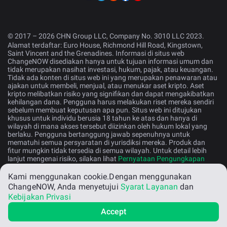
© 2017 – 2026 CHN Group LLC, Company No. 3010 LLC 2023.
Alamat terdaftar: Euro House, Richmond Hill Road, Kingstown,
Saint Vincent and the Grenadines. Informasi di situs web
ChangeNOW disediakan hanya untuk tujuan informasi umum dan
tidak merupakan nasihat investasi, hukum, pajak, atau keuangan.
Tidak ada konten di situs web ini yang merupakan penawaran atau
ajakan untuk membeli, menjual, atau menukar aset kripto. Aset
kripto melibatkan risiko yang signifikan dan dapat mengakibatkan
kehilangan dana. Pengguna harus melakukan riset mereka sendiri
sebelum membuat keputusan apa pun. Situs web ini ditujukan
khusus untuk individu berusia 18 tahun ke atas dan hanya di
wilayah di mana akses tersebut diizinkan oleh hukum lokal yang
berlaku. Pengguna bertanggung jawab sepenuhnya untuk
mematuhi semua persyaratan di yurisdiksi mereka. Produk dan
fitur mungkin tidak tersedia di semua wilayah. Untuk detail lebih
lanjut mengenai risiko, silakan lihat
Pernyataan Pengungkapan
Risiko
.
Kami menggunakan cookie.
Dengan menggunakan
ChangeNOW, Anda menyetujui
Syarat Layanan
dan
Bahasa Indonesia
Kebijakan Privasi
Accept