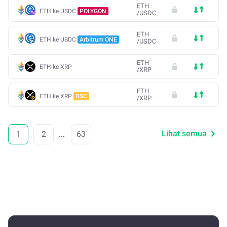
ETH
ETH ke USDC
POLYGON
/
USDC
ETH
ETH ke USDC
Arbitrum ONE
/
USDC
ETH
ETH ke XRP
/
XRP
ETH
ETH ke XRP
BSC
/
XRP
Lihat semua
1
2
...
63