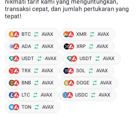
nikmati tarif kami yang menguntungkan,
transaksi cepat, dan jumlah pertukaran yang
tepat!
BTC
AVAX
XMR
AVAX
ADA
AVAX
XRP
AVAX
USDT
AVAX
USDT
AVAX
TRX
AVAX
SOL
AVAX
BNB
AVAX
DOGE
AVAX
LTC
AVAX
USDC
AVAX
TON
AVAX