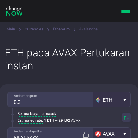
Main
Currencies
Ethereum
Avalanche
ETH pada AVAX Pertukaran
instan
Anda mengirim
ETH
Semua biaya termasuk
Estimated rate:
1 ETH ~ 294.02 AVAX
Anda mendapatkan
AVAX