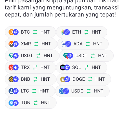
Pilih pasangan kripto apa pun dan nikmati
tarif kami yang menguntungkan, transaksi
cepat, dan jumlah pertukaran yang tepat!
BTC
HNT
ETH
HNT
XMR
HNT
ADA
HNT
USDT
HNT
USDT
HNT
TRX
HNT
SOL
HNT
BNB
HNT
DOGE
HNT
LTC
HNT
USDC
HNT
TON
HNT