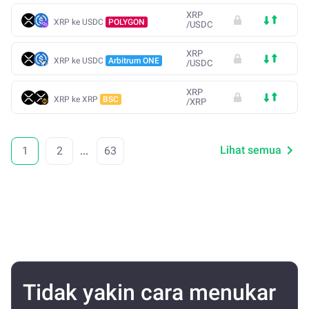
XRP
XRP ke USDC
POLYGON
/
USDC
XRP
XRP ke USDC
Arbitrum ONE
/
USDC
XRP
XRP ke XRP
BSC
/
XRP
Lihat semua
1
2
...
63
Tidak yakin cara menukar