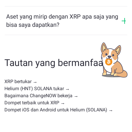
bridge multichain yang memungkinkan pengguna
ChangeNOW Pro
!
Harga XRP telah berubah sebesar -0.58% dalam 24
memindahkan aset antar blockchain dengan mudah.
jam terakhir.
Aset yang mirip dengan XRP apa saja yang
bisa saya dapatkan?
Aset yang mirip dengan XRP bergantung pada
kategorinya — apakah itu stablecoin, token utilitas,
koin pemerintahan, atau jenis lainnya. Alternatif umum
termasuk cryptocurrency lain dengan kasus
Tautan yang bermanfaat
penggunaan atau posisi pasar serupa. Periksa semua
aset yang tersedia untuk ditukar di
halaman
pertukaran utama
.
XRP bertukar →
Helium (HNT) SOLANA tukar →
Bagaimana ChangeNOW bekerja →
Dompet terbaik untuk XRP →
Dompet iOS dan Android untuk Helium (SOLANA) →