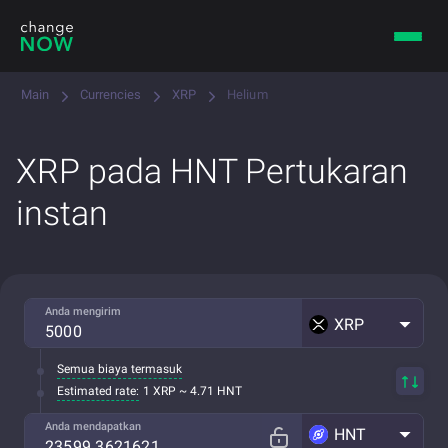
Main
Currencies
XRP
Helium
XRP pada HNT Pertukaran
instan
Anda mengirim
XRP
Semua biaya termasuk
Estimated rate:
1 XRP ~ 4.71 HNT
Anda mendapatkan
HNT