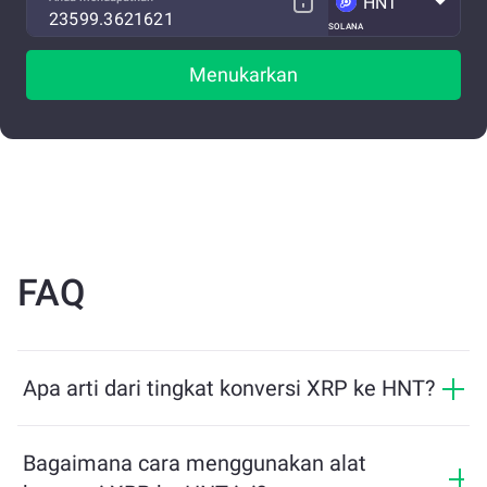
HNT
SOLANA
Menukarkan
FAQ
Apa arti dari tingkat konversi XRP ke HNT?
Tingkat konversi menunjukkan berapa banyak HNT
yang akan Anda terima sebagai pertukaran untuk XRP.
Bagaimana cara menggunakan alat
Tingkat ini berfluktuasi berdasarkan kondisi pasar,