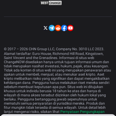
© 2017 – 2026 CHN Group LLC, Company No. 3010 LLC 2023.
Alamat terdaftar: Euro House, Richmond Hill Road, Kingstown,
Saint Vincent and the Grenadines. Informasi di situs web
ChangeNOW disediakan hanya untuk tujuan informasi umum dan
tidak merupakan nasihat investasi, hukum, pajak, atau keuangan.
Tidak ada konten di situs web ini yang merupakan penawaran atau
ajakan untuk membeli, menjual, atau menukar aset kripto. Aset
kripto melibatkan risiko yang signifikan dan dapat mengakibatkan
kehilangan dana. Pengguna harus melakukan riset mereka sendiri
sebelum membuat keputusan apa pun. Situs web ini ditujukan
khusus untuk individu berusia 18 tahun ke atas dan hanya di
wilayah di mana akses tersebut diizinkan oleh hukum lokal yang
berlaku. Pengguna bertanggung jawab sepenuhnya untuk
mematuhi semua persyaratan di yurisdiksi mereka. Produk dan
fitur mungkin tidak tersedia di semua wilayah. Untuk detail lebih
lanjut mengenai risiko, silakan lihat
Pernyataan Pengungkapan
Risiko
.