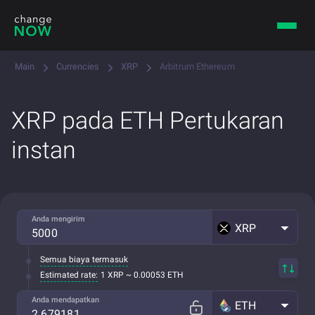
Main
Currencies
XRP
Arbitrum Ethereum
XRP pada ETH Pertukaran
instan
Anda mengirim
XRP
Semua biaya termasuk
Estimated rate:
1 XRP ~ 0.00053 ETH
Anda mendapatkan
ETH