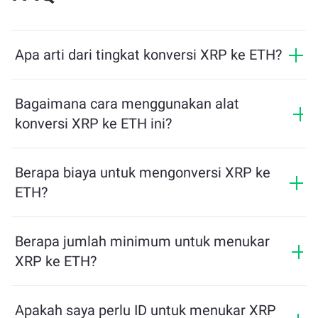
Apa arti dari tingkat konversi XRP ke ETH?
Tingkat konversi menunjukkan berapa banyak ETH
yang akan Anda terima sebagai pertukaran untuk XRP.
Bagaimana cara menggunakan alat
Tingkat ini berfluktuasi berdasarkan kondisi pasar,
konversi XRP ke ETH ini?
penawaran dan permintaan, serta likuiditas.
Cukup masukkan jumlah XRP yang ingin Anda
tukarkan, dan alat ini akan menghitung jumlah
Berapa biaya untuk mengonversi XRP ke
estimasi ETH yang akan Anda terima. Lalu, ikuti
ETH?
langkah-langkah untuk menyelesaikan transaksi.
Biaya pertukaran bervariasi tergantung pada jaringan,
likuiditas, dan kondisi pasar. ChangeNOW
Berapa jumlah minimum untuk menukar
menawarkan tarif kompetitif tanpa biaya tersembunyi,
XRP ke ETH?
dan jumlah akhir ditampilkan sebelum Anda
mengonfirmasi transaksi.
Jumlah minimum tergantung pada biaya jaringan dan
likuiditas. Platform secara otomatis menghitung
Apakah saya perlu ID untuk menukar XRP