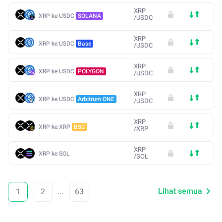
XRP
XRP ke USDC
SOLANA
/
USDC
XRP
XRP ke USDC
Base
/
USDC
XRP
XRP ke USDC
POLYGON
/
USDC
XRP
XRP ke USDC
Arbitrum ONE
/
USDC
XRP
XRP ke XRP
BSC
/
XRP
XRP
XRP ke SOL
/
SOL
Lihat semua
1
2
...
63