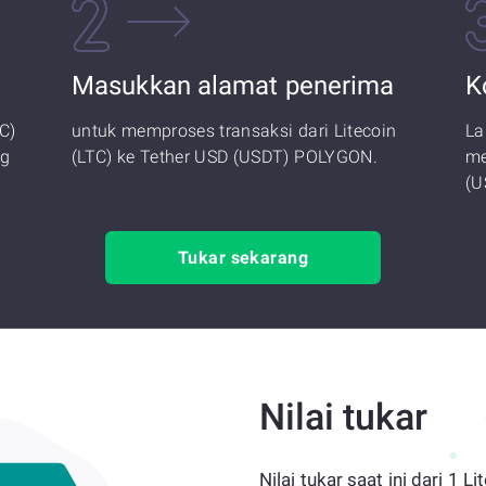
Masukkan alamat penerima
K
C)
untuk memproses transaksi dari Litecoin
La
ng
(LTC) ke Tether USD (USDT) POLYGON.
me
(U
Tukar sekarang
Nilai tukar
Nilai tukar saat ini dari 1 