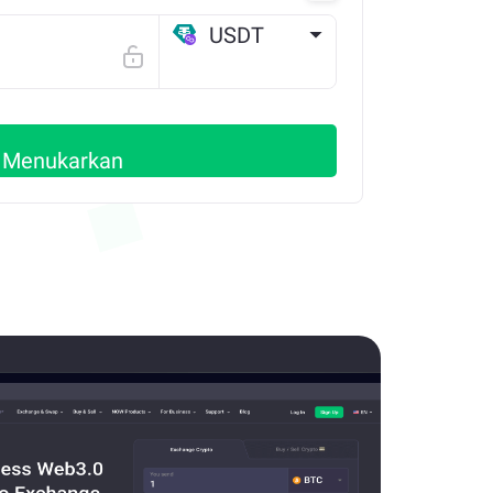
USDT
POLYGON
Menukarkan