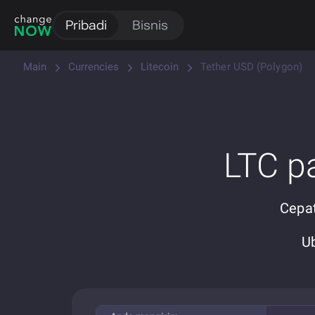
Pribadi
Bisnis
Main
Currencies
Litecoin
Tether USD (Polygon)
LTC p
Cepat
U