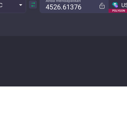
Anda mendapatkan
C
U
POLYGON