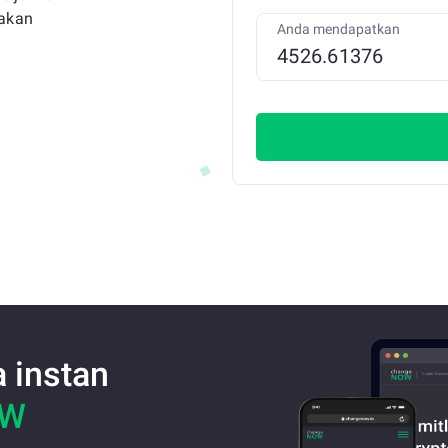
 akan
Anda mendapatkan
a instan
OW