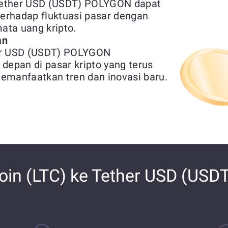
e Tether USD (USDT) POLYGON dapat
terhadap fluktuasi pasar dengan
ata uang kripto.
an
her USD (USDT) POLYGON
epan di pasar kripto yang terus
manfaatkan tren dan inovasi baru.
oin (LTC) ke Tether USD (USD