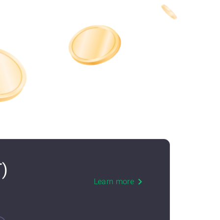
T)
Learn more