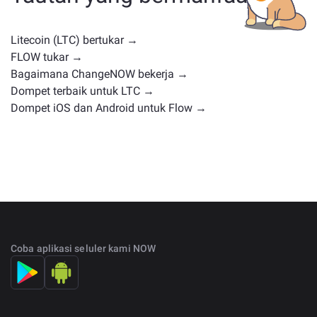
penggunaan atau posisi pasar serupa. Periksa semua
aset yang tersedia untuk ditukar di
halaman
pertukaran utama
.
Litecoin (LTC) bertukar →
FLOW tukar →
Bagaimana ChangeNOW bekerja →
Dompet terbaik untuk LTC →
Dompet iOS dan Android untuk Flow →
Coba aplikasi seluler kami NOW