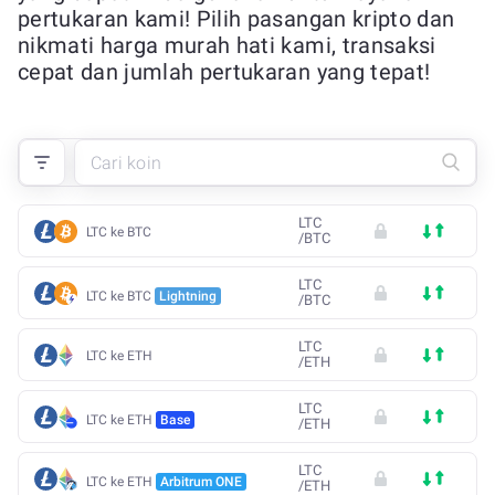
pertukaran kami! Pilih pasangan kripto dan
nikmati harga murah hati kami, transaksi
cepat dan jumlah pertukaran yang tepat!
LTC
LTC ke BTC
/
BTC
LTC
LTC ke BTC
Lightning
/
BTC
LTC
LTC ke ETH
/
ETH
LTC
LTC ke ETH
Base
/
ETH
LTC
LTC ke ETH
Arbitrum ONE
/
ETH