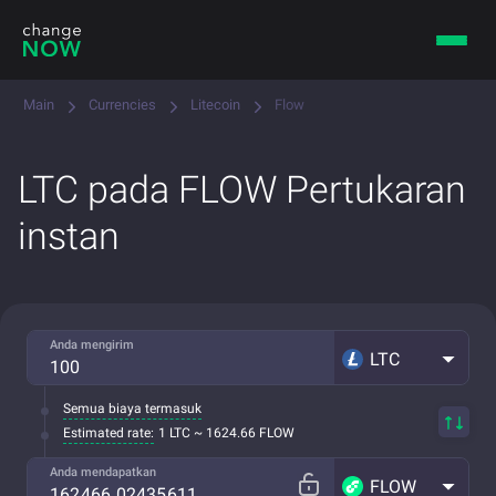
Main
Currencies
Litecoin
Flow
LTC pada FLOW Pertukaran
instan
Anda mengirim
LTC
Semua biaya termasuk
Estimated rate:
1 LTC ~ 1624.66 FLOW
Anda mendapatkan
FLOW