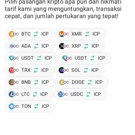
Pilih pasangan kripto apa pun dan nikmati
tarif kami yang menguntungkan, transaksi
cepat, dan jumlah pertukaran yang tepat!
BTC
ICP
XMR
ICP
ADA
ICP
XRP
ICP
USDT
ICP
USDT
ICP
TRX
ICP
SOL
ICP
BNB
ICP
DOGE
ICP
LTC
ICP
USDC
ICP
TON
ICP