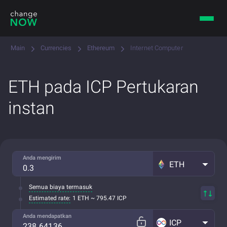
Main
Currencies
Ethereum
Internet Computer
ETH pada ICP Pertukaran
instan
Anda mengirim
ETH
Semua biaya termasuk
Estimated rate:
1 ETH ~ 795.47 ICP
Anda mendapatkan
ICP