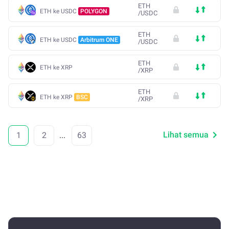
ETH
ETH ke USDC
POLYGON
/
USDC
ETH
ETH ke USDC
Arbitrum ONE
/
USDC
ETH
ETH ke XRP
/
XRP
ETH
ETH ke XRP
BSC
/
XRP
Lihat semua
1
2
...
63