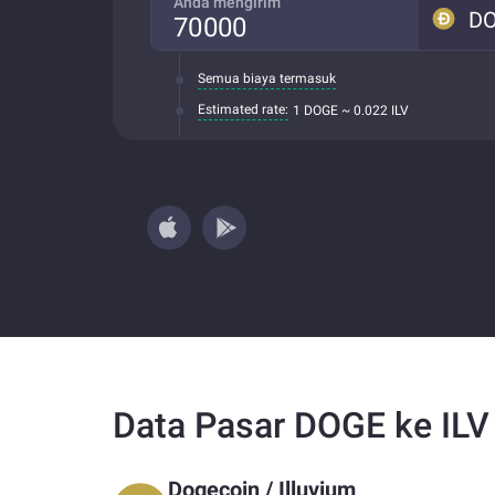
Anda mengirim
D
Semua biaya termasuk
Estimated rate:
1 DOGE ~ 0.022 ILV
Data Pasar DOGE ke ILV
Dogecoin
/
Illuvium