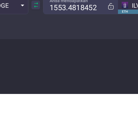
Anda mendapatkan
OGE
IL
ETH