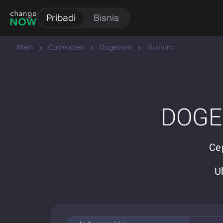
Pribadi
Bisnis
Main
Currencies
Dogecoin
Illuvium
DOGE 
Ce
U