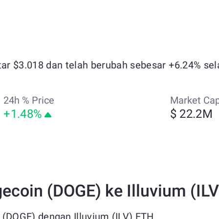
tar $3.018 dan telah berubah sebesar +6.24% sela
24h % Price
Market Ca
+1.48%
$ 22.2M
coin (DOGE) ke Illuvium (IL
DOGE) dengan Illuvium (ILV) ETH