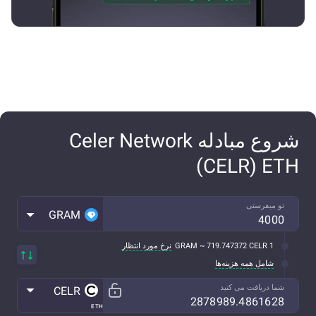
شروع مبادله Celer Network
(CELR) ETH
تو میفرستی
GRAM
1 GRAM ~ 719.747372 CELR
نرخ مورد انتظار
شامل همه هزینه‌ها
شما دریافت می کنید
CELR
ETH