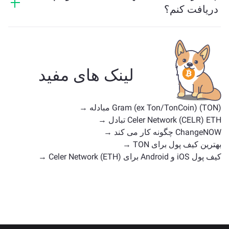
دریافت کنم؟
دارایی‌های مشابه TON بستگی به دسته‌بندی آن دارند — اینکه
آیا یک استیبل‌کوین، توکن کاربردی، سکه حکومتی یا هر نوع
دیگری است. جایگزین‌های رایج شامل سایر ارزهای دیجیتال
با موارد استفاده یا موقعیت‌های بازار مشابه هستند. همه
لینک های مفید
دارایی‌های موجود برای تبادل را در
صفحه اصلی تبادل
بررسی کنید.
Gram (ex Ton/TonCoin) (TON) مبادله →
Celer Network (CELR) ETH تبادل →
ChangeNOW چگونه کار می کند →
بهترین کیف پول برای TON →
کیف پول iOS و Android برای Celer Network (ETH) →