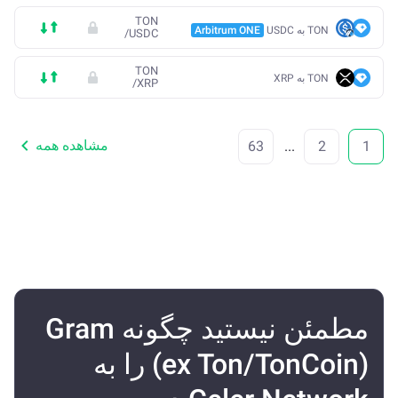
TON
TON به USDC
Arbitrum ONE
/
USDC
TON
TON به XRP
/
XRP
مشاهده همه
63
...
2
1
مطمئن نیستید چگونه Gram
(ex Ton/TonCoin) را به