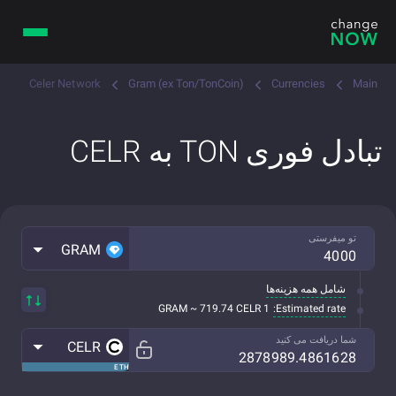
Celer Network
Gram (ex Ton/TonCoin)
Currencies
Main
تبادل فوری TON به CELR
تو میفرستی
GRAM
شامل همه هزینه‌ها
Estimated rate:
1 GRAM ~ 719.74 CELR
شما دریافت می کنید
CELR
ETH