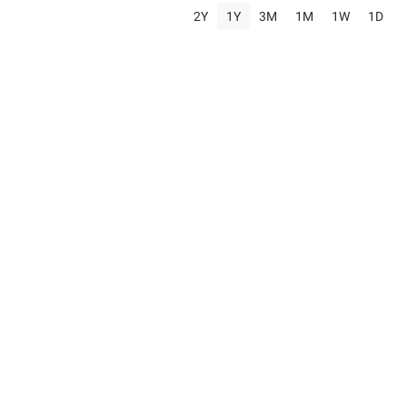
2Y
1Y
3M
1M
1W
1D