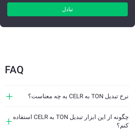
تبادل
FAQ
نرخ تبدیل TON به CELR به چه معناست؟
نرخ تبدیل نشان می‌دهد که در ازای TON چه مقدار CELR
دریافت خواهید کرد. این نرخ براساس شرایط بازار، عرضه و
چگونه از این ابزار تبدیل TON به CELR استفاده
تقاضا، و نقدینگی تغییر می‌کند.
کنم؟