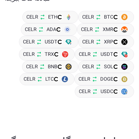
CELR
ETH
CELR
BTC
CELR
ADA
CELR
XMR
CELR
USDT
CELR
XRP
CELR
TRX
CELR
USDT
CELR
BNB
CELR
SOL
CELR
LTC
CELR
DOGE
CELR
USDC