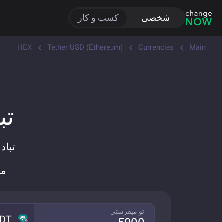
شخصی
کسب و کار
HEX
Tether USD (Ethereum)
Currencies
Main
تبا
مبادله USDT 
تو میفرستی
DT