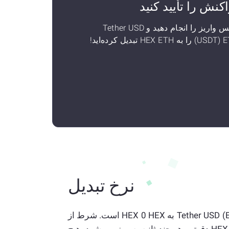
اکنش را تأیید کنید
سپس واریز را انجام دهید و Tether USD
U را به HEX ETH تبدیل کرده‌اید!
نرخ تبدیل
نرخ فعلی 1 Tether USD (Ethereum) به HEX 0 HEX است. شرط از