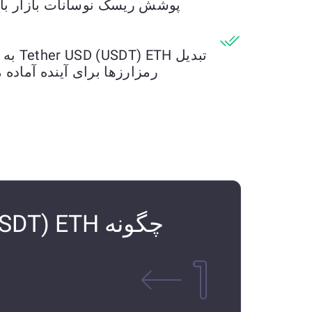
پوشش ریسک نوسانات بازار با ت
رمزارزها برای آینده آماده م
چگونه Tether USD (USDT) ETH را به HEX ETH تبدیل کنیم