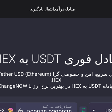
مبادله
درآمد
انتقال
یادگیری
دل فوری USDT به HEX
HEX.
به HEX در بهترین نرخ ارز با ChangeNOW.
شما دریافت می کنید
EX
US