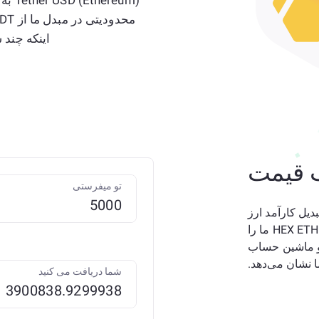
اینکه چند سکه نیاز 
 قیمت
تو میفرستی
کنید؟ برای تبدیل کارآمد ارز
دیجیتال خود، مبدل Tether USD (USDT) ETH به HEX ETH ما را
 در USDT وارد کنید، و ماشین حساب
شما دریافت می کنید