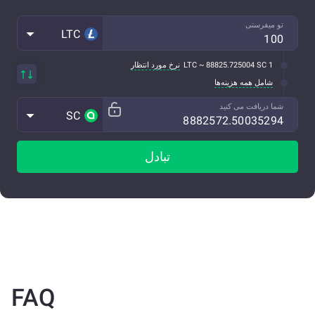
تو میفرستی
LTC
1 LTC ~ 88825.725004 SC
نرخ مورد انتظار
شامل همه هزینه‌ها
شما دریافت می کنید
SC
تبادل
FAQ