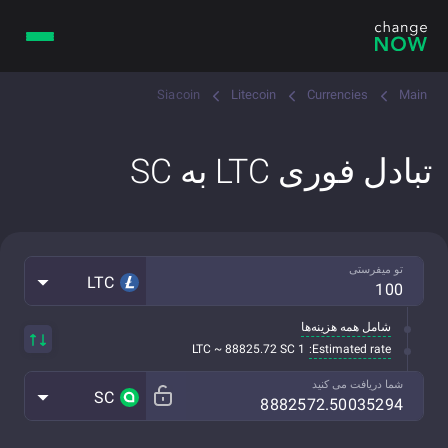
Siacoin
Litecoin
Currencies
Main
تبادل فوری LTC به SC
تو میفرستی
LTC
شامل همه هزینه‌ها
Estimated rate:
1 LTC ~ 88825.72 SC
شما دریافت می کنید
SC