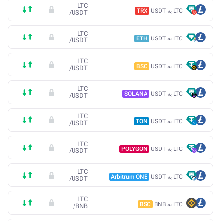
LTC
LTC به USDT
TRX
/
USDT
LTC
LTC به USDT
ETH
/
USDT
LTC
LTC به USDT
BSC
/
USDT
LTC
LTC به USDT
SOLANA
/
USDT
LTC
LTC به USDT
TON
/
USDT
LTC
LTC به USDT
POLYGON
/
USDT
LTC
LTC به USDT
Arbitrum ONE
/
USDT
LTC
LTC به BNB
BSC
/
BNB