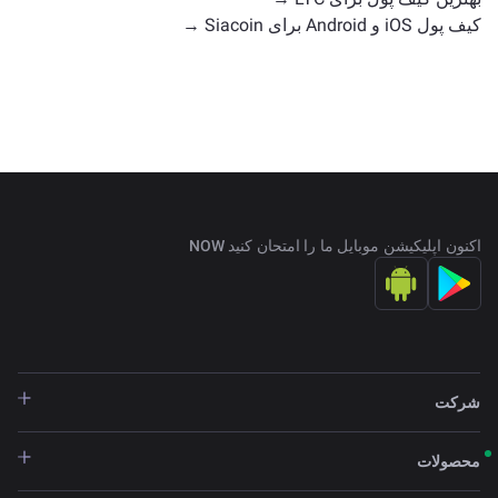
کیف پول iOS و Android برای Siacoin →
اکنون اپلیکیشن موبایل ما را امتحان کنید NOW
شرکت
محصولات