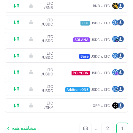
LTC
LTC به BNB
/
BNB
LTC
LTC به USDC
ETH
/
USDC
LTC
LTC به USDC
SOLANA
/
USDC
LTC
LTC به USDC
Base
/
USDC
LTC
LTC به USDC
POLYGON
/
USDC
LTC
LTC به USDC
Arbitrum ONE
/
USDC
LTC
LTC به XRP
/
XRP
مشاهده همه
63
...
2
1