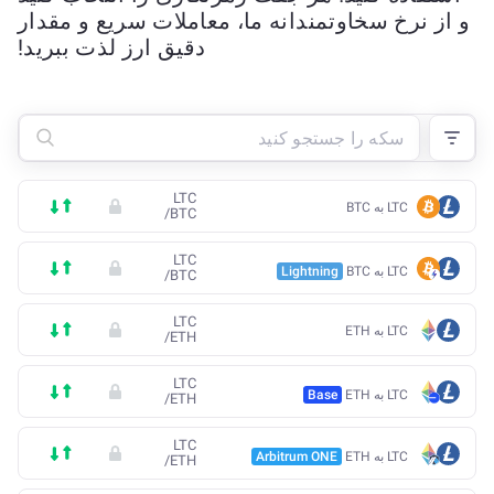
و از نرخ سخاوتمندانه ما، معاملات سریع و مقدار
دقیق ارز لذت ببرید!
LTC
LTC به BTC
/
BTC
LTC
LTC به BTC
Lightning
/
BTC
LTC
LTC به ETH
/
ETH
LTC
LTC به ETH
Base
/
ETH
LTC
LTC به ETH
Arbitrum ONE
/
ETH