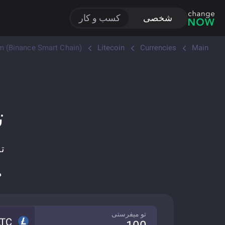
شخصی
کسب و کار
m (Binance Smart Chain)
Litecoin
Currencies
Main
ت
مباد
تو میفرستی
LTC