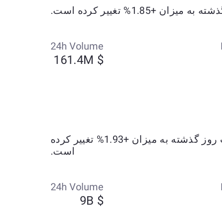
24h Volume
$ 161.4M
Ethereum (Binance Smart Chain) در حال حاضر حدود $1905.92 معامله می‌شود و طی هفت روز گذشته به میزان +1.93% تغییر کرده
است.
24h Volume
$ 9B