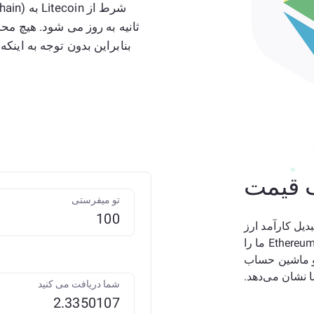
 قیمت
تو میفرستی
نید؟ برای تبدیل کارآمد ارز
دیجیتال خود، مبدل Litecoin (LTC) به Ethereum (ETH) BSC ما را
 در LTC وارد کنید، و ماشین حساب
شما دریافت می کنید