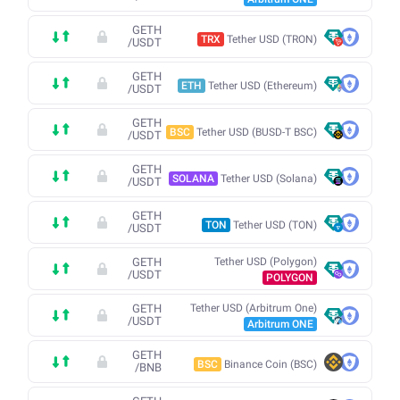
GETH
TRX
Tether USD (TRON)
/
USDT
GETH
ETH
Tether USD (Ethereum)
/
USDT
GETH
BSC
Tether USD (BUSD-T BSC)
/
USDT
GETH
SOLANA
Tether USD (Solana)
/
USDT
GETH
TON
Tether USD (TON)
/
USDT
GETH
Tether USD (Polygon)
/
USDT
POLYGON
GETH
Tether USD (Arbitrum One)
/
USDT
Arbitrum ONE
GETH
BSC
Binance Coin (BSC)
/
BNB