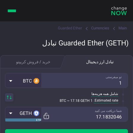
Guarded Ether
Currencies
Main
Guarded Ether (GETH) تبادل
تبادل ارز دیجیتال
خرید / فروش کریپتو
تو میفرستی
BTC
شامل همه هزینه‌ها
Estimated rate:
1 BTC ~ 17.18 GETH
شما دریافت می کنید
GETH
ETH