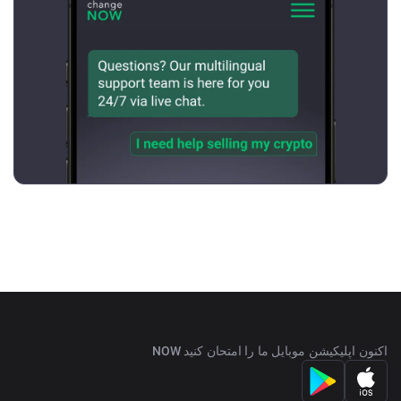
اکنون اپلیکیشن موبایل ما را امتحان کنید NOW