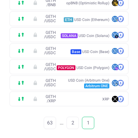
GETH
opBNB (Optimistic Rollup)
/
BNB
GETH
ETH
USD Coin (Ethereum)
/
USDC
GETH
SOLANA
USD Coin (Solana)
/
USDC
GETH
Base
USD Coin (Base)
/
USDC
GETH
POLYGON
USD Coin (Polygon)
/
USDC
GETH
USD Coin (Arbitrum One)
/
USDC
Arbitrum ONE
GETH
XRP
/
XRP
63
...
2
1