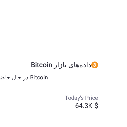
داده‌های بازار Bitcoin
Bitcoin در حال حاضر حدود $64337.62 معامله می‌شود و طی هفت روز گذشته به میزان +0.03% تغییر کرده است.
Today’s Price
$ 64.3K