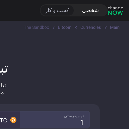
شخصی
کسب و کار
The Sandbox
Bitcoin
Currencies
Main
تبا
تبادل
مبادله BTC به
تو میفرستی
TC