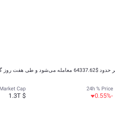
Market Cap
24h % Price
$ 1.3T
-0.55%