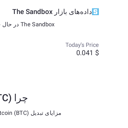
داده‌های بازار The Sandbox
The Sandbox در حال حاضر حدود $0.041 معامله می‌شود و طی هفت روز گذشته به میزان +0.28% تغییر کرده است.
Today’s Price
$ 0.041
چرا Bitcoin (BTC) را به The Sandbox (SAND) ETH تبدیل کنیم؟
مزایای تبدیل Bitcoin (BTC) به The Sandbox (SAND) ETH را کشف کنید