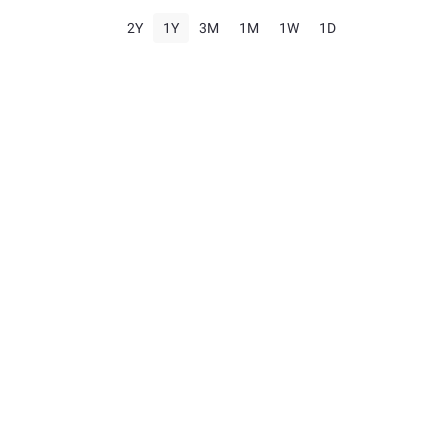
2Y
1Y
3M
1M
1W
1D