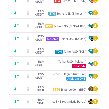
TRX
Tether USD (TRON)
/
USDT
BSV
ETH
Tether USD (Ethereum)
/
USDT
BSV
BSC
Tether USD (BUSD-T BSC)
/
USDT
BSV
SOLANA
Tether USD (Solana)
/
USDT
BSV
TON
Tether USD (TON)
/
USDT
BSV
Tether USD (Polygon)
/
USDT
POLYGON
BSV
Tether USD (Arbitrum One)
/
USDT
Arbitrum ONE
BSV
BSC
Binance Coin (BSC)
/
BNB
BSV
opBNB (Optimistic Rollup)
/
BNB