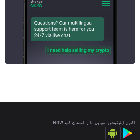
اکنون اپلیکیشن موبایل ما را امتحان کنید NOW