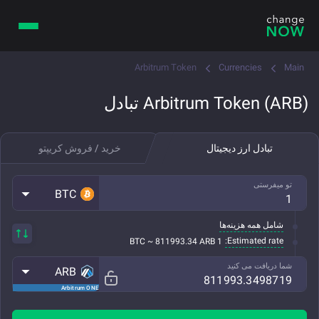
Arbitrum Token
Currencies
Main
Arbitrum Token (ARB) تبادل
تبادل ارز دیجیتال
خرید / فروش کریپتو
تو میفرستی
BTC
شامل همه هزینه‌ها
Estimated rate:
1 BTC ~ 811993.34 ARB
شما دریافت می کنید
ARB
Arbitrum ONE