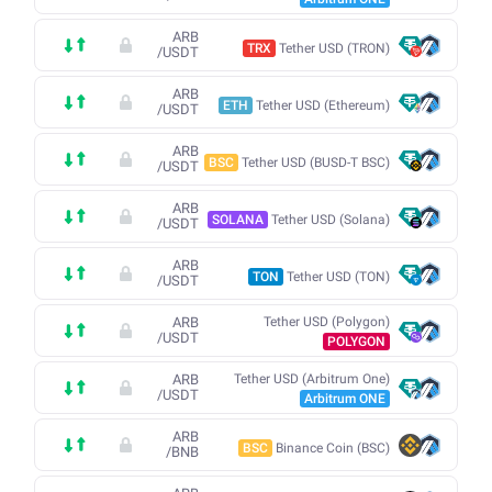
ARB
TRX
Tether USD (TRON)
/
USDT
ARB
ETH
Tether USD (Ethereum)
/
USDT
ARB
BSC
Tether USD (BUSD-T BSC)
/
USDT
ARB
SOLANA
Tether USD (Solana)
/
USDT
ARB
TON
Tether USD (TON)
/
USDT
ARB
Tether USD (Polygon)
/
USDT
POLYGON
ARB
Tether USD (Arbitrum One)
/
USDT
Arbitrum ONE
ARB
BSC
Binance Coin (BSC)
/
BNB