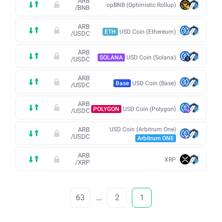
ARB
opBNB (Optimistic Rollup)
/
BNB
ARB
ETH
USD Coin (Ethereum)
/
USDC
ARB
SOLANA
USD Coin (Solana)
/
USDC
ARB
Base
USD Coin (Base)
/
USDC
ARB
POLYGON
USD Coin (Polygon)
/
USDC
ARB
USD Coin (Arbitrum One)
/
USDC
Arbitrum ONE
ARB
XRP
/
XRP
63
...
2
1