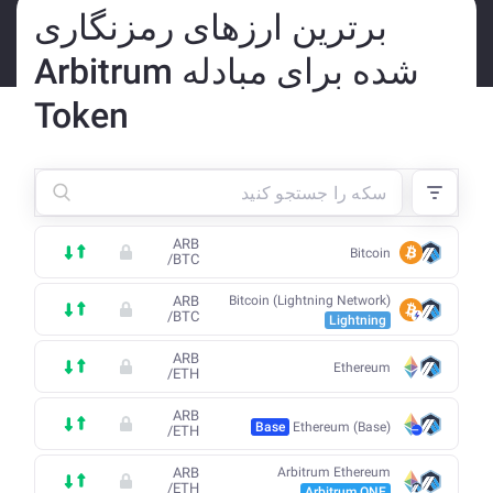
برترین ارزهای رمزنگاری
شده برای مبادله Arbitrum
Token
ARB
Bitcoin
/
BTC
ARB
Bitcoin (Lightning Network)
/
BTC
Lightning
ARB
Ethereum
/
ETH
ARB
Base
Ethereum (Base)
/
ETH
ARB
Arbitrum Ethereum
/
ETH
Arbitrum ONE