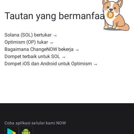
koin pemerintahan, atau jenis lainnya. Alternatif umum
termasuk cryptocurrency lain dengan kasus
Tautan yang bermanfaat
penggunaan atau posisi pasar serupa. Periksa semua
aset yang tersedia untuk ditukar di
halaman
pertukaran utama
.
Solana (SOL) bertukar →
Optimism (OP) tukar →
Bagaimana ChangeNOW bekerja →
Dompet terbaik untuk SOL →
Dompet iOS dan Android untuk Optimism →
Coba aplikasi seluler kami NOW