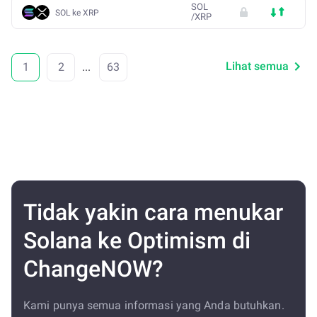
SOL
SOL ke XRP
/
XRP
Lihat semua
1
2
...
63
Tidak yakin cara menukar
Solana ke Optimism di
ChangeNOW?
Kami punya semua informasi yang Anda butuhkan.