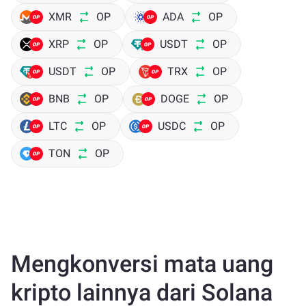
XMR
OP
ADA
OP
XRP
OP
USDT
OP
USDT
OP
TRX
OP
BNB
OP
DOGE
OP
LTC
OP
USDC
OP
TON
OP
Mengkonversi mata uang
kripto lainnya dari Solana