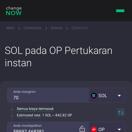
Main
Currencies
Solana
Optimism
SOL pada OP Pertukaran
instan
Anda mengirim
SOL
Semua biaya termasuk
Estimated rate:
1 SOL ~ 842.82 OP
Anda mendapatkan
OP