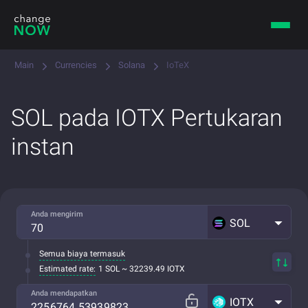
Main
Currencies
Solana
IoTeX
SOL pada IOTX Pertukaran
instan
Anda mengirim
SOL
Semua biaya termasuk
Estimated rate:
1 SOL ~ 32239.49 IOTX
Anda mendapatkan
IOTX