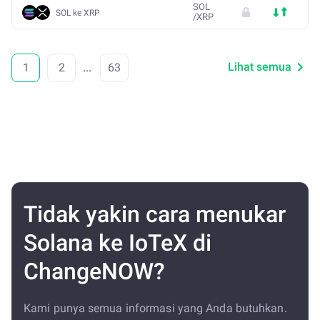
SOL
SOL ke XRP
/
XRP
Lihat semua
1
2
...
63
Tidak yakin cara menukar
Solana ke IoTeX di
ChangeNOW?
Kami punya semua informasi yang Anda butuhkan.