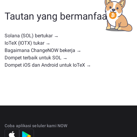
koin pemerintahan, atau jenis lainnya. Alternatif umum
termasuk cryptocurrency lain dengan kasus
Tautan yang bermanfaat
penggunaan atau posisi pasar serupa. Periksa semua
aset yang tersedia untuk ditukar di
halaman
pertukaran utama
.
Solana (SOL) bertukar →
IoTeX (IOTX) tukar →
Bagaimana ChangeNOW bekerja →
Dompet terbaik untuk SOL →
Dompet iOS dan Android untuk IoTeX →
Coba aplikasi seluler kami NOW