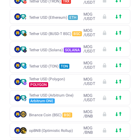
Tether USD (TRON)
TRX
/
USDT
MOG
Tether USD (Ethereum)
ETH
/
USDT
MOG
Tether USD (BUSD-T BSC)
BSC
/
USDT
MOG
Tether USD (Solana)
SOLANA
/
USDT
MOG
Tether USD (TON)
TON
/
USDT
Tether USD (Polygon)
MOG
/
USDT
POLYGON
Tether USD (Arbitrum One)
MOG
/
USDT
Arbitrum ONE
MOG
Binance Coin (BSC)
BSC
/
BNB
MOG
opBNB (Optimistic Rollup)
/
BNB