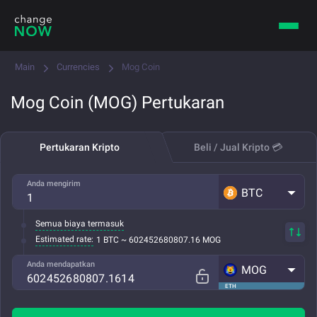
Main
Currencies
Mog Coin
Mog Coin (MOG) Pertukaran
Pertukaran Kripto
Beli / Jual Kripto 💳
Anda mengirim
BTC
Semua biaya termasuk
Estimated rate:
1 BTC ~ 602452680807.16 MOG
Anda mendapatkan
MOG
ETH