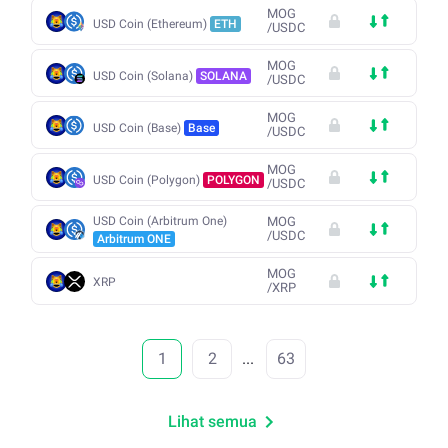
MOG
USD Coin (Ethereum)
ETH
/
USDC
MOG
USD Coin (Solana)
SOLANA
/
USDC
MOG
USD Coin (Base)
Base
/
USDC
MOG
USD Coin (Polygon)
POLYGON
/
USDC
USD Coin (Arbitrum One)
MOG
/
USDC
Arbitrum ONE
MOG
XRP
/
XRP
1
2
...
63
Lihat semua