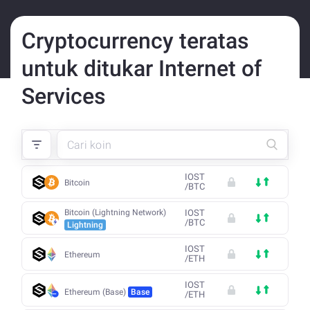
Cryptocurrency teratas
untuk ditukar Internet of
Services
IOST
Bitcoin
/
BTC
Bitcoin (Lightning Network)
IOST
/
BTC
Lightning
IOST
Ethereum
/
ETH
IOST
Ethereum (Base)
Base
/
ETH