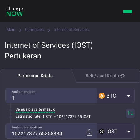
Main
Currencies
Internet of Services
Internet of Services (IOST)
Pertukaran
Pertukaran Kripto
Beli / Jual Kripto 💳
Anda mengirim
BTC
Semua biaya termasuk
Estimated rate:
1 BTC ~ 102217377.65 IOST
Anda mendapatkan
IOST