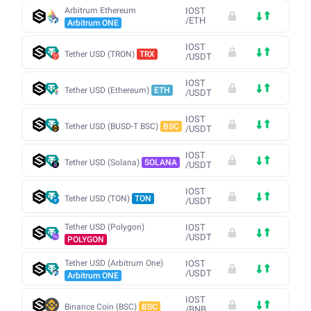
Arbitrum Ethereum
IOST
/
ETH
Arbitrum ONE
IOST
Tether USD (TRON)
TRX
/
USDT
IOST
Tether USD (Ethereum)
ETH
/
USDT
IOST
Tether USD (BUSD-T BSC)
BSC
/
USDT
IOST
Tether USD (Solana)
SOLANA
/
USDT
IOST
Tether USD (TON)
TON
/
USDT
Tether USD (Polygon)
IOST
/
USDT
POLYGON
Tether USD (Arbitrum One)
IOST
/
USDT
Arbitrum ONE
IOST
Binance Coin (BSC)
BSC
/
BNB