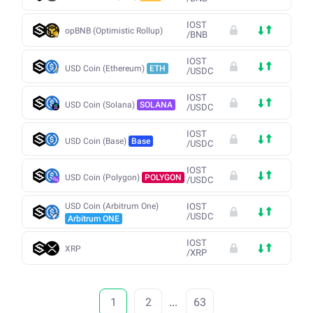
IOST
opBNB (Optimistic Rollup)
/
BNB
IOST
USD Coin (Ethereum)
ETH
/
USDC
IOST
USD Coin (Solana)
SOLANA
/
USDC
IOST
USD Coin (Base)
Base
/
USDC
IOST
USD Coin (Polygon)
POLYGON
/
USDC
USD Coin (Arbitrum One)
IOST
/
USDC
Arbitrum ONE
IOST
XRP
/
XRP
1
2
...
63