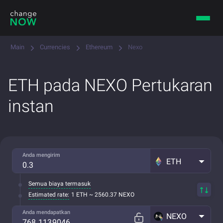
Main
Currencies
Ethereum
Nexo
ETH pada NEXO Pertukaran
instan
Anda mengirim
ETH
Semua biaya termasuk
Estimated rate:
1 ETH ~ 2560.37 NEXO
Anda mendapatkan
NEXO