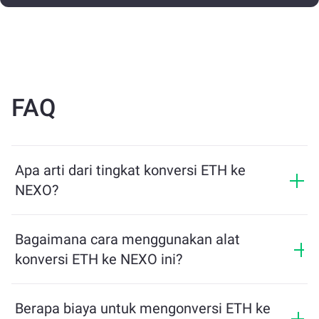
FAQ
Apa arti dari tingkat konversi ETH ke
NEXO?
Tingkat konversi menunjukkan berapa banyak NEXO
yang akan Anda terima sebagai pertukaran untuk ETH.
Bagaimana cara menggunakan alat
Tingkat ini berfluktuasi berdasarkan kondisi pasar,
konversi ETH ke NEXO ini?
penawaran dan permintaan, serta likuiditas.
Cukup masukkan jumlah ETH yang ingin Anda
tukarkan, dan alat ini akan menghitung jumlah
Berapa biaya untuk mengonversi ETH ke