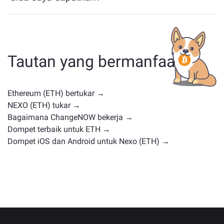
Aset yang mirip dengan ETH bergantung pada
kategorinya — apakah itu stablecoin, token utilitas,
koin pemerintahan, atau jenis lainnya. Alternatif umum
termasuk cryptocurrency lain dengan kasus
Tautan yang bermanfaat
penggunaan atau posisi pasar serupa. Periksa semua
aset yang tersedia untuk ditukar di
halaman
pertukaran utama
.
Ethereum (ETH) bertukar →
NEXO (ETH) tukar →
Bagaimana ChangeNOW bekerja →
Dompet terbaik untuk ETH →
Dompet iOS dan Android untuk Nexo (ETH) →