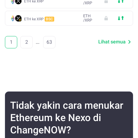
ETH ke XRP
/
XRP
ETH
ETH ke XRP
BSC
/
XRP
Lihat semua
1
2
...
63
Tidak yakin cara menukar
Ethereum ke Nexo di
ChangeNOW?