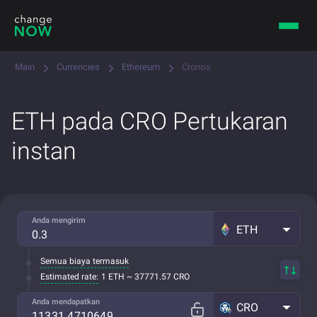
Main
Currencies
Ethereum
Cronos
ETH pada CRO Pertukaran
instan
Anda mengirim
ETH
Semua biaya termasuk
Estimated rate:
1 ETH ~ 37771.57 CRO
Anda mendapatkan
CRO