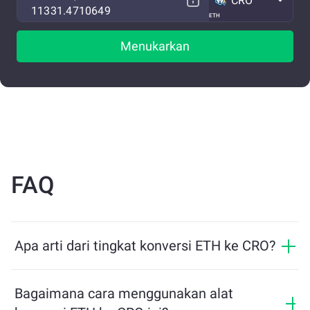
CRO
ETH
Menukarkan
FAQ
Apa arti dari tingkat konversi ETH ke CRO?
Tingkat konversi menunjukkan berapa banyak CRO
yang akan Anda terima sebagai pertukaran untuk ETH.
Bagaimana cara menggunakan alat
Tingkat ini berfluktuasi berdasarkan kondisi pasar,