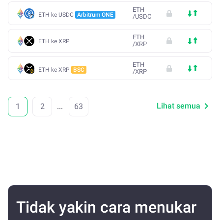
ETH
ETH ke USDC
Arbitrum ONE
/
USDC
ETH
ETH ke XRP
/
XRP
ETH
ETH ke XRP
BSC
/
XRP
Lihat semua
1
2
...
63
Tidak yakin cara menukar