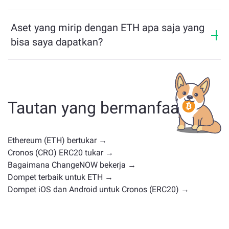
bridge multichain yang memungkinkan pengguna
ChangeNOW Pro
!
Harga ETH telah berubah sebesar +0.69% dalam 24
memindahkan aset antar blockchain dengan mudah.
jam terakhir.
Aset yang mirip dengan ETH apa saja yang
bisa saya dapatkan?
Aset yang mirip dengan ETH bergantung pada
kategorinya — apakah itu stablecoin, token utilitas,
koin pemerintahan, atau jenis lainnya. Alternatif umum
termasuk cryptocurrency lain dengan kasus
Tautan yang bermanfaat
penggunaan atau posisi pasar serupa. Periksa semua
aset yang tersedia untuk ditukar di
halaman
pertukaran utama
.
Ethereum (ETH) bertukar →
Cronos (CRO) ERC20 tukar →
Bagaimana ChangeNOW bekerja →
Dompet terbaik untuk ETH →
Dompet iOS dan Android untuk Cronos (ERC20) →