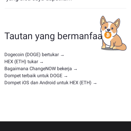
Aset yang mirip dengan DOGE bergantung pada
kategorinya — apakah itu stablecoin, token utilitas,
koin pemerintahan, atau jenis lainnya. Alternatif umum
termasuk cryptocurrency lain dengan kasus
Tautan yang bermanfaat
penggunaan atau posisi pasar serupa. Periksa semua
aset yang tersedia untuk ditukar di
halaman
pertukaran utama
.
Dogecoin (DOGE) bertukar →
HEX (ETH) tukar →
Bagaimana ChangeNOW bekerja →
Dompet terbaik untuk DOGE →
Dompet iOS dan Android untuk HEX (ETH) →