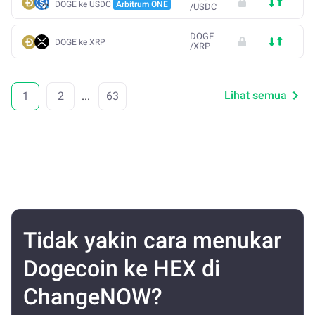
DOGE ke USDC
Arbitrum ONE
/
USDC
DOGE
DOGE ke XRP
/
XRP
Lihat semua
1
2
...
63
Tidak yakin cara menukar
Dogecoin ke HEX di
ChangeNOW?