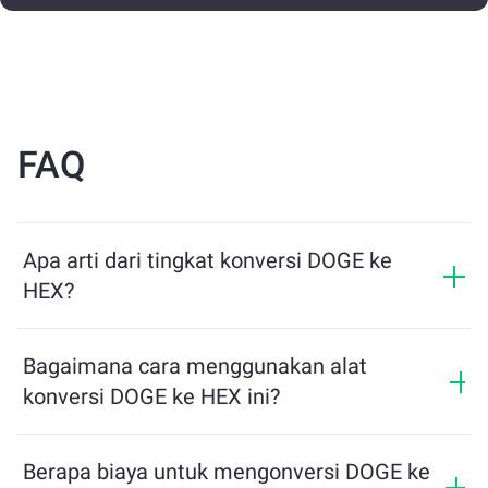
FAQ
Apa arti dari tingkat konversi DOGE ke
HEX?
Tingkat konversi menunjukkan berapa banyak HEX
yang akan Anda terima sebagai pertukaran untuk
Bagaimana cara menggunakan alat
DOGE. Tingkat ini berfluktuasi berdasarkan kondisi
konversi DOGE ke HEX ini?
pasar, penawaran dan permintaan, serta likuiditas.
Cukup masukkan jumlah DOGE yang ingin Anda
tukarkan, dan alat ini akan menghitung jumlah
Berapa biaya untuk mengonversi DOGE ke