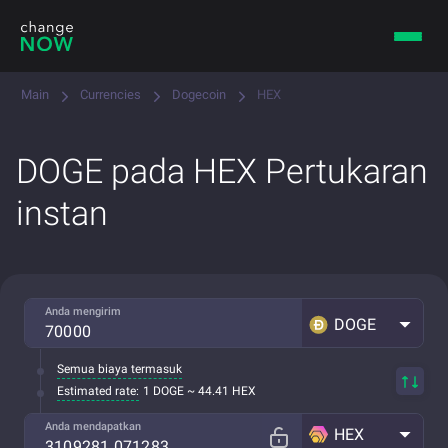
Main
Currencies
Dogecoin
HEX
DOGE pada HEX Pertukaran
instan
Anda mengirim
DOGE
Semua biaya termasuk
Estimated rate:
1 DOGE ~ 44.41 HEX
Anda mendapatkan
HEX