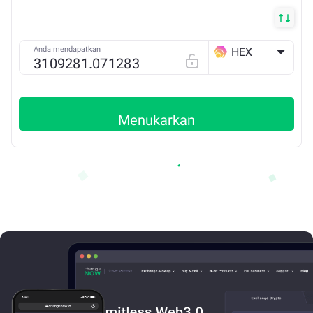
Anda mendapatkan
HEX
ETH
Menukarkan