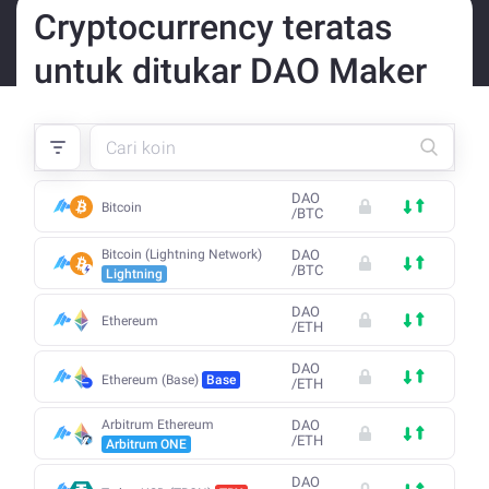
Cryptocurrency teratas
untuk ditukar DAO Maker
DAO
Bitcoin
/
BTC
Bitcoin (Lightning Network)
DAO
/
BTC
Lightning
DAO
Ethereum
/
ETH
DAO
Ethereum (Base)
Base
/
ETH
Arbitrum Ethereum
DAO
/
ETH
Arbitrum ONE
DAO