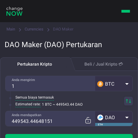
Main
Currencies
DAO Maker
DAO Maker (DAO) Pertukaran
Pertukaran Kripto
Beli / Jual Kripto 💳
Anda mengirim
BTC
Semua biaya termasuk
Estimated rate:
1 BTC ~ 449543.44 DAO
Anda mendapatkan
DAO
ETH