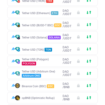
Tether USD (TRON)
TRX
/
USDT
DAO
Tether USD (Ethereum)
ETH
/
USDT
DAO
Tether USD (BUSD-T BSC)
BSC
/
USDT
DAO
Tether USD (Solana)
SOLANA
/
USDT
DAO
Tether USD (TON)
TON
/
USDT
Tether USD (Polygon)
DAO
/
USDT
POLYGON
Tether USD (Arbitrum One)
DAO
/
USDT
Arbitrum ONE
DAO
Binance Coin (BSC)
BSC
/
BNB
DAO
opBNB (Optimistic Rollup)
/
BNB