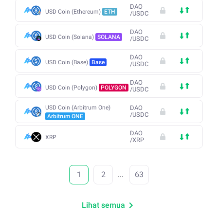
DAO
USD Coin (Ethereum)
ETH
/
USDC
DAO
USD Coin (Solana)
SOLANA
/
USDC
DAO
USD Coin (Base)
Base
/
USDC
DAO
USD Coin (Polygon)
POLYGON
/
USDC
USD Coin (Arbitrum One)
DAO
/
USDC
Arbitrum ONE
DAO
XRP
/
XRP
1
2
...
63
Lihat semua