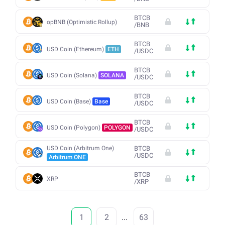
BTCB
opBNB (Optimistic Rollup)
/
BNB
BTCB
USD Coin (Ethereum)
ETH
/
USDC
BTCB
USD Coin (Solana)
SOLANA
/
USDC
BTCB
USD Coin (Base)
Base
/
USDC
BTCB
USD Coin (Polygon)
POLYGON
/
USDC
USD Coin (Arbitrum One)
BTCB
/
USDC
Arbitrum ONE
BTCB
XRP
/
XRP
1
2
...
63