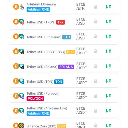
Arbitrum Ethereum
BTCB
/
ETH
Arbitrum ONE
BTCB
Tether USD (TRON)
TRX
/
USDT
BTCB
Tether USD (Ethereum)
ETH
/
USDT
BTCB
Tether USD (BUSD-T BSC)
BSC
/
USDT
BTCB
Tether USD (Solana)
SOLANA
/
USDT
BTCB
Tether USD (TON)
TON
/
USDT
Tether USD (Polygon)
BTCB
/
USDT
POLYGON
Tether USD (Arbitrum One)
BTCB
/
USDT
Arbitrum ONE
BTCB
Binance Coin (BSC)
BSC
/
BNB