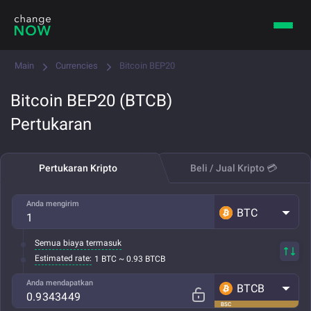
Main
Currencies
Bitcoin BEP20
Bitcoin BEP20 (BTCB)
Pertukaran
Pertukaran Kripto
Beli / Jual Kripto 💳
Anda mengirim
BTC
Semua biaya termasuk
Estimated rate:
1 BTC ~ 0.93 BTCB
Anda mendapatkan
BTCB
BSC