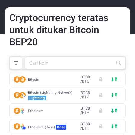
Cryptocurrency teratas
untuk ditukar Bitcoin
BEP20
BTCB
Bitcoin
/
BTC
Bitcoin (Lightning Network)
BTCB
/
BTC
Lightning
BTCB
Ethereum
/
ETH
BTCB
Ethereum (Base)
Base
/
ETH